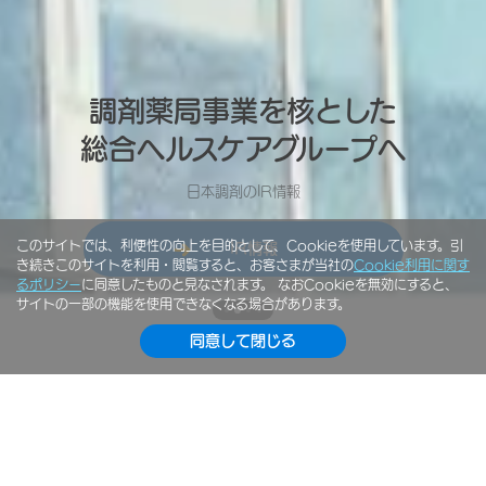
すべての人の
調剤薬局事業を核とした
業界トップクラスの
薬局 × デジタル
「生きる」に向き合う
総合ヘルスケアグループへ
薬剤師教育
人と最先端のデジタル技術を融合し
日本調剤グループは
次世代の薬局サービスを追求します
”医療人”としての高い志を持った人材育成に注力
一人ひとりの「生きる」を支えていきます
日本調剤のIR情報
このサイトでは、利便性の向上を目的として、Cookieを使用しています。引
ICTの取り組みについて
日本調剤グループサイト
薬剤師教育の実践
IR情報
き続きこのサイトを利用・閲覧すると、お客さまが当社の
Cookie利用に関す
るポリシー
に同意したものと見なされます。 なおCookieを無効にすると、
サイトの一部の機能を使用できなくなる場合があります。
同意して閉じる
ニュースリリース